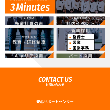
人を知る
会社を知る
先輩社員の声
社内イベント
新卒採用
整備士
会社を知る
教育・研修制度
営業
営業事務
キャリア採用
パート採用
CONTACT US
お問い合わせ
安心サポートセンター